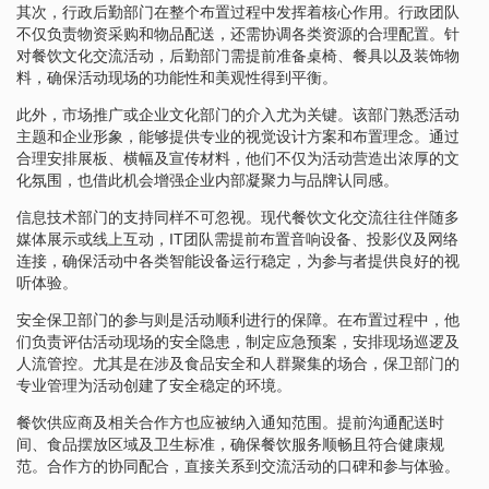
其次，行政后勤部门在整个布置过程中发挥着核心作用。行政团队
不仅负责物资采购和物品配送，还需协调各类资源的合理配置。针
对餐饮文化交流活动，后勤部门需提前准备桌椅、餐具以及装饰物
料，确保活动现场的功能性和美观性得到平衡。
此外，市场推广或企业文化部门的介入尤为关键。该部门熟悉活动
主题和企业形象，能够提供专业的视觉设计方案和布置理念。通过
合理安排展板、横幅及宣传材料，他们不仅为活动营造出浓厚的文
化氛围，也借此机会增强企业内部凝聚力与品牌认同感。
信息技术部门的支持同样不可忽视。现代餐饮文化交流往往伴随多
媒体展示或线上互动，IT团队需提前布置音响设备、投影仪及网络
连接，确保活动中各类智能设备运行稳定，为参与者提供良好的视
听体验。
安全保卫部门的参与则是活动顺利进行的保障。在布置过程中，他
们负责评估活动现场的安全隐患，制定应急预案，安排现场巡逻及
人流管控。尤其是在涉及食品安全和人群聚集的场合，保卫部门的
专业管理为活动创建了安全稳定的环境。
餐饮供应商及相关合作方也应被纳入通知范围。提前沟通配送时
间、食品摆放区域及卫生标准，确保餐饮服务顺畅且符合健康规
范。合作方的协同配合，直接关系到交流活动的口碑和参与体验。