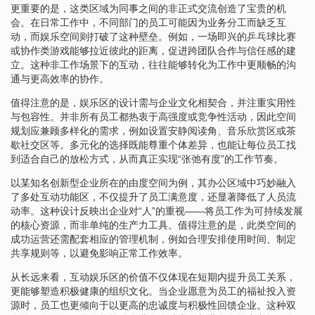
更重要的是，这类区域为同事之间的非正式交流创造了宝贵的机
会。在日常工作中，不同部门的员工可能因为业务分工而缺乏互
动，而娱乐空间则打破了这种壁垒。例如，一场即兴的乒乓球比赛
或协作类游戏能够拉近彼此的距离，促进跨团队合作与信任感的建
立。这种非工作场景下的互动，往往能够转化为工作中更顺畅的沟
通与更高效率的协作。
值得注意的是，娱乐区的设计需与企业文化相契合，并注重实用性
与包容性。并非所有员工都热衷于高强度或竞争性活动，因此空间
规划应兼顾多样化的需求，例如设置安静阅读角、音乐欣赏区或茶
歇社交区等。多元化的选择既能尊重个体差异，也能让每位员工找
到适合自己的放松方式，从而真正实现“张弛有度”的工作节奏。
以某知名创新型企业所在的由度空间为例，其办公区域中巧妙融入
了多处互动功能区，不仅提升了员工满意度，还显著降低了人员流
动率。这种设计反映出企业对“人”的重视——将员工作为可持续发展
的核心资源，而非单纯的生产力工具。值得注意的是，此类空间的
成功运营还需配套相应的管理机制，例如合理安排使用时间、制定
共享规则等，以避免影响正常工作效率。
从长远来看，互动娱乐区的价值不仅体现在短期内提升员工关系，
更能够塑造积极健康的组织文化。当企业愿意为员工的福祉投入资
源时，员工也更倾向于以更高的忠诚度与积极性回馈企业。这种双