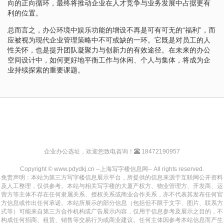
向的正向循环，最终将推动企业在人才竞争与业务发展中占据更有
利的位置。
总而言之，办公环境中娱乐功能的增设不再是可有可无的“福利”，而
应被视为现代企业管理策略中不可或缺的一环。它既是对员工的人
性关怀，也是提升团队凝聚力与创新力的有效途径。在未来的办公
空间设计中，如何更好地平衡工作与休闲、个人与集体，将成为企
业持续探索的重要课题。
企业办公选址，欢迎您致电咨询！
18472190957
Copyright © www.pdydkj.cn --上海写字楼信息网-- All rights reserved.
免责声明：本站为第三方写字楼信息展示平台，所提供的信息来源于互联网公开资料
及人工整理，仅供参考。本站与相关写字楼的大厦产权方、物业管理方、开发商、运
营方等主体不存在任何隶属关系、授权关系或商业合作关系，亦不代表其发布任何官
方信息或作出任何承诺。本站所展示的部分信息（包括但不限于文字、图片、联系方
式等）可能来自第三方合作机构或广告展示内容，仅用于信息参考及展示之目的，不
构成任何招商、租赁、销售等交易行为或商业建议。任何主体因参考本站信息而产生